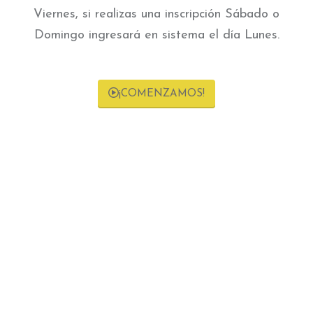
noviembre 2024
Viernes, si realizas una inscripción Sábado o
marzo 2024
Domingo ingresará en sistema el día Lunes.
diciembre 2023
noviembre 2023
septiembre 2023
¡COMENZAMOS!
mayo 2023
junio 2022
agosto 2021
CATEGORÍAS
2021
2022