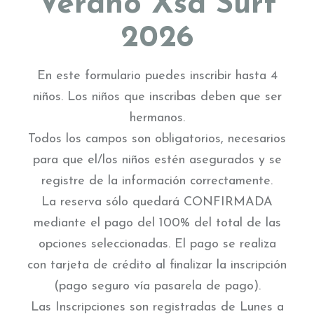
Verano Xsa Surf
c
2026
ENTRADAS RECIENTES
a
r
ACTIVIDADES EXTRAESCOLARES
p
En este formulario puedes inscribir hasta 4
Germanor Log 2025
o
niños. Los niños que inscribas deben que ser
Campus de pascuas 2025
r
hermanos.
Clases Longboard
:
Todos los campos son obligatorios, necesarios
CAMPUS NAVIDAD Y REYES 2024/25
para que el/los niños estén asegurados y se
registre de la información correctamente.
La reserva sólo quedará CONFIRMADA
mediante el pago del 100% del total de las
ARCHIVOS
opciones seleccionadas. El pago se realiza
con tarjeta de crédito al finalizar la inscripción
marzo 2025
(pago seguro vía pasarela de pago).
febrero 2025
Las Inscripciones son registradas de Lunes a