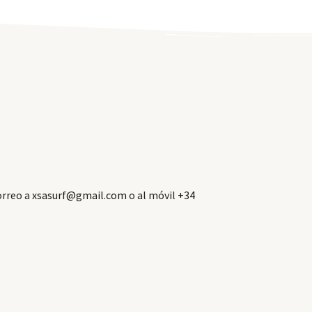
orreo a
xsasurf@gmail.com
o al móvil
+34