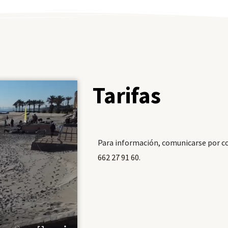
Tarifas
Para información, comunicarse por c
662 27 91 60
.